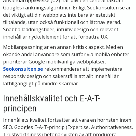
Användarupplevelse (UX) har blivit en central faktor i
Googles rankningsalgoritmer. Enligt Seokonsulten.se är
det viktigt att din webbplats inte bara är estetiskt
tilltalande, utan också funktionell och lättnavigerad.
Snabba laddningstider, intuitiv design och relevant
innehåll är nyckelelement för att förbättra UX.
Mobilanpassning är en annan kritisk aspekt. Med en
ökande andel användare som surfar via mobila enheter
prioriterar Google mobilvänliga webbplatser.
Seokonsulten.se
rekommenderar att implementera
responsiv design och säkerställa att allt innehåll är
lättillgängligt på mindre skärmar.
Innehållskvalitet och E-A-T-
principen
Innehållets kvalitet fortsätter att vara en hörnsten inom
SEO. Googles E-A-T-princip (Expertise, Authoritativeness,
Trustworthiness) betonar vikten av att producera